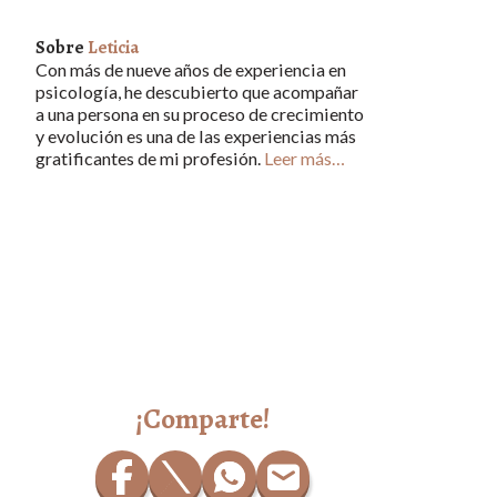
Sobre
Leticia
Con más de nueve años de experiencia en
psicología, he descubierto que acompañar
a una persona en su proceso de crecimiento
y evolución es una de las experiencias más
gratificantes de mi profesión.
Leer más…
¡Comparte!
¡COMP
¡COMP
¡COMP
¡COMP
mail
ARTE!
ARTE!
ARTE!
ARTE!