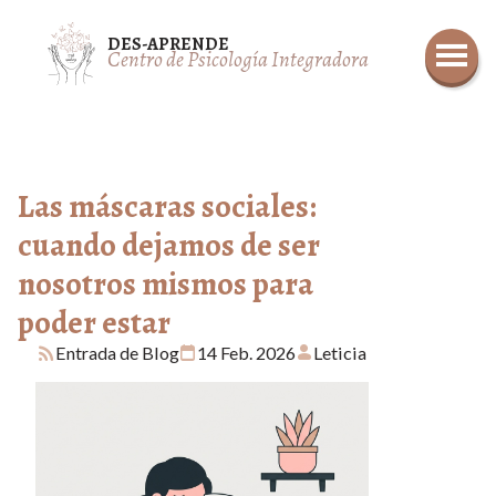
DESP
DES-APRENDE
Centro de Psicología Integradora
LAZAR
SE
HAST
A
ARRIB
A
Las máscaras sociales:
cuando dejamos de ser
nosotros mismos para
poder estar
rss_feed
Entrada de Blog
calendar_today
14 Feb. 2026
person
Leticia