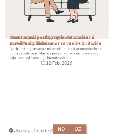
Sentir manía por la pareja: saturación
¿Por qué 
emocional y límites
Entendien
Decir
le tengo manía a mi pareja
suele ir acompañado de
Si miras haci
culpa y confusión. Muchas personas lo dicen casi en voz
enamoras con
baja, como si fuera algo inconfesable, …
especial, dif
calendar_today
12 Feb. 2026
SÍGUE
SÍGUE
SÍGUE
NOS
NOS
NOS
NO
OK
cookie
¿Aceptas Cookies?
EN
EN G
EN