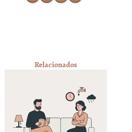
FACEB
TWIT
WHAT
EMAIL
OOK
TER
SAPP
Relacionados